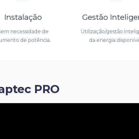
Instalação
Gestão Intelige
Sem necessidade de
Utilização/gestão intel
umento de potência.
da energia disponíve
aptec PRO