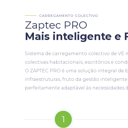
CARREGAMENTO COLECTIVO
Zaptec PRO
Mais inteligente e 
Sistema de carregamento colectivo de VE m
colectivas habitacionais, escritórios e con
O ZAPTEC PRO é uma solução integral de b
infraestruturas, fruto da gestão inteligen
perfeitamente adaptável às necessidades d
1