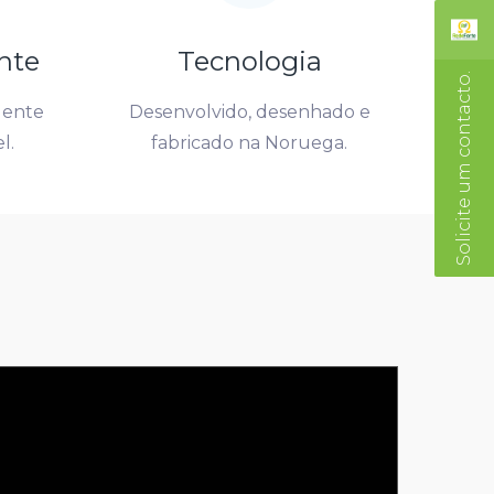
nte
Tecnologia
Solicite um contacto.
igente
Desenvolvido, desenhado e
l.
fabricado na Noruega.