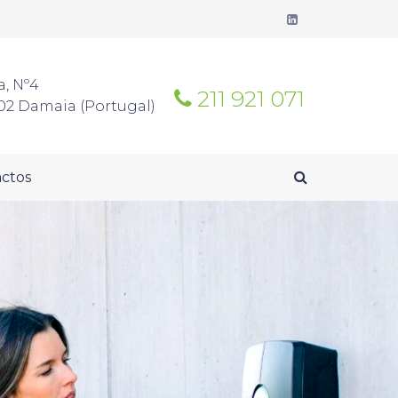
a, Nº4
211 921 071
02 Damaia (Portugal)
ctos