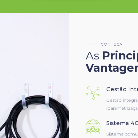
CONHEÇA
As
Princi
Vantage
Gestão Int
Gestão integr
(parametrização
Sistema 4
Sistema comun