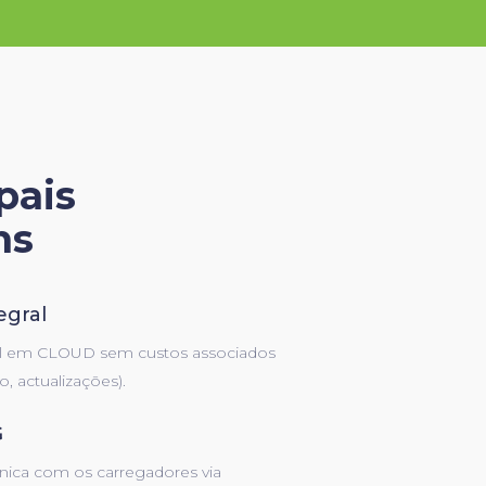
pais
ns
egral
al em CLOUD sem custos associados
, actualizações).
G
ica com os carregadores via